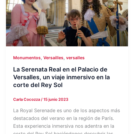
,
,
Monumentos
Versailles
versalles
La Serenata Real en el Palacio de
Versalles, un viaje inmersivo en la
corte del Rey Sol
Carla Cocozza
/
15 junio 2023
La Royal Serenade es uno de los aspectos más
destacados del verano en la región de París.
Esta experiencia inmersiva nos adentra en la
corte del Rey Sol haciéndonos descubrir las