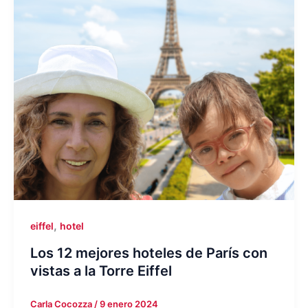
,
eiffel
hotel
Los 12 mejores hoteles de París con
vistas a la Torre Eiffel
Carla Cocozza
/
9 enero 2024