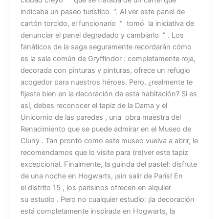
ciudad creyó ” que se trataba de un cartel que
indicaba un paseo turístico “. Al ver este panel de
cartón torcido, el funcionario “ tomó la iniciativa de
denunciar el panel degradado y cambiarlo ” . Los
fanáticos de la saga seguramente recordarán cómo
es la sala común de Gryffindor : completamente roja,
decorada con pinturas y pinturas, ofrece un refugio
acogedor para nuestros héroes. Pero, ¿realmente te
fijaste bien en la decoración de esta habitación? Si es
así, debes reconocer el tapiz de la Dama y el
Unicornio de las paredes , una obra maestra del
Renacimiento que se puede admirar en el Museo de
Cluny . Tan pronto como este museo vuelva a abrir, le
recomendamos que lo visite para (re)ver este tapiz
excepcional. Finalmente, la guinda del pastel: disfrute
de una noche en Hogwarts, ¡sin salir de París! En
el distrito 15 , los parisinos ofrecen en alquiler
su estudio . Pero no cualquier estudio: ¡la decoración
está completamente inspirada en Hogwarts, la