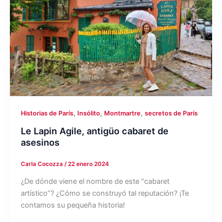
,
,
,
Historias de París
Insólito
Montmartre
secretos de París
Le Lapin Agile, antigüo cabaret de
asesinos
Carla Cocozza
/
22 enero 2024
¿De dónde viene el nombre de este “cabaret
artístico”? ¿Cómo se construyó tal reputación? ¡Te
contamos su pequeña historia!