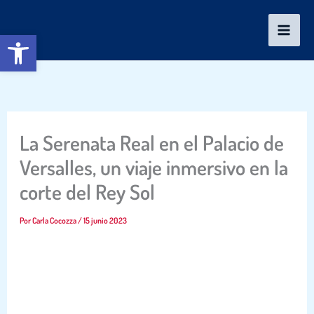
Ir
al
Abrir barra de herramientas
contenido
La Serenata Real en el Palacio de
Versalles, un viaje inmersivo en la
corte del Rey Sol
Por
Carla Cocozza
/
15 junio 2023