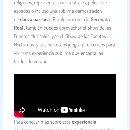
religiosos, representaciones teatrales, peleas de
espadas o incluso una sublime demostración
de
danza barroca
. Paralelamente a la
Serenata
Real
, también puedes aprovechar el
Show de las
Fuentes Musicales
y/o el
Show de las Fuentes
Nocturnas
y sus hermosos juegos pirotécnicos para
vivir una experiencia sublime que encanta las
tardes de verano.
Para conocer más sobre esta
experiencia