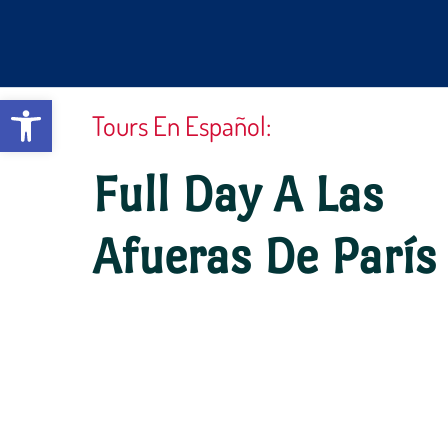
Ir
al
contenido
Abrir barra de herramientas
Tours En Español:
Full Day A Las
Afueras De París