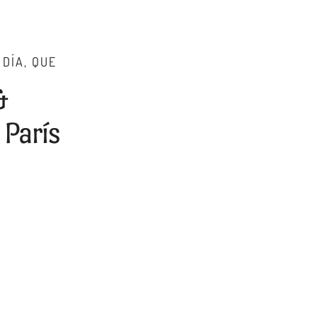
 DÍA, QUE
&
 París