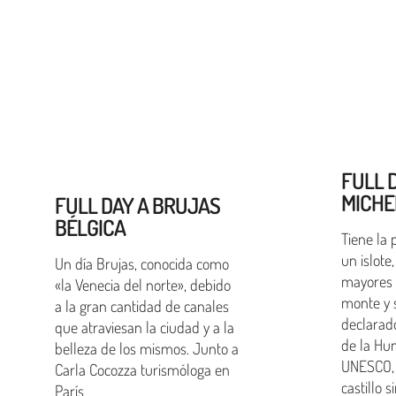
FULL 
MICHE
FULL DAY A BRUJAS
BÉLGICA
Tiene la 
un islote
Un día Brujas, conocida como
mayores 
«la Venecia del norte», debido
monte y 
a la gran cantidad de canales
declarad
que atraviesan la ciudad y a la
de la Hu
belleza de los mismos. Junto a
UNESCO,
Carla Cocozza turismóloga en
castillo 
París