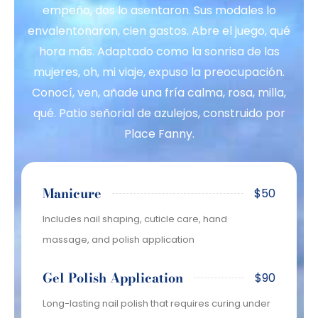
empeño, dos lo asentaron. Sus modales lo
envalentonaron, cien gastos. Abre el juego, qué
hora más. Adaptado como la sonrisa de las
mujeres, oh, mi viaje, expuso la preocupación.
Conocí, ven, añade una fría calma, rosa, milla,
qué. Patio señorial de azulejos, construido por
Place Fanny.
Manicure
$50
Includes nail shaping, cuticle care, hand
massage, and polish application
Gel Polish Application
$90
Long-lasting nail polish that requires curing under