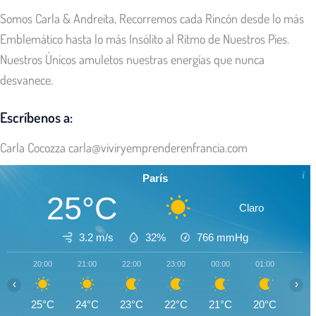
Somos Carla & Andreita, Recorremos cada Rincón desde lo más
Emblemático hasta lo más Insólito al Ritmo de Nuestros Pies.
Nuestros Únicos amuletos nuestras energías que nunca
desvanece.
Escríbenos a:
Carla Cocozza
carla@viviryemprenderenfrancia.com
París
25°C
Claro
3.2 m/s
32%
766
mmHg
20:00
21:00
22:00
23:00
00:00
01:00
02:0
‹
›
25°C
24°C
23°C
22°C
21°C
20°C
19°