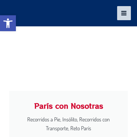
Ir
al
Abrir barra de herramientas
contenido
París con Nosotras
Recorridos a Pie, Insólito, Recorridos con
Transporte, Reto París