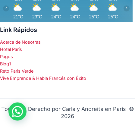
‹
›
21°C
23°C
24°C
24°C
25°C
25°C
25°
Link Rápidos
Acerca de Nosotras
Hotel París
Pagos
Blog1
Reto Paris Verde
Vive Emprende & Habla Francés con Éxito
Todos los Derecho por Carla y Andreita en París ©
2026
¡https://viviryemprenderenfrancia.com!