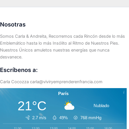
Nosotras
Somos Carla & Andreita, Recorremos cada Rincón desde lo más
Emblemático hasta lo más Insólito al Ritmo de Nuestros Pies.
Nuestros Únicos amuletos nuestras energías que nunca
desvanece.
Escríbenos a:
Carla Cocozza
carla@viviryemprenderenfrancia.com
París
21°C
Nublado
2.7 m/s
49%
768
mmHg
11:00
12:00
13:00
14:00
15:00
16:00
17:0