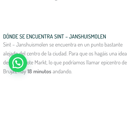
DÓNDE SE ENCUENTRA SINT – JANSHUISMOLEN
Sint – Janshuismolen se encuentra en un punto bastante
alejado del centro de la ciudad. Para que os hagáis una idea
desde la Grote Markt, lo que podríamos llamar epicentro de
Brujas, hay
18 minutos
andando.
No obstante, junto al enclave se encuentran otros puntos de
interés como el Park Kruisvest, el Bonne – Chièremolen,
el Kruispoort…