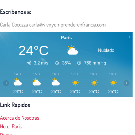
Escríbenos a:
Carla Cocozza
carla@viviryemprenderenfrancia.com
París
24°C
Nublado
3.2 m/s
35%
768
mmHg
14:00
15:00
16:00
17:00
18:00
19:00
20:0
‹
›
24°C
25°C
25°C
25°C
25°C
25°C
24°
Link Rápidos
Acerca de Nosotras
Hotel París