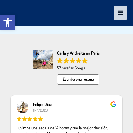
Ir
al
Abrir barra de herramientas
contenido
Carla y Andreita en París
57 reseñas Google
Escribe una reseña
Felipe Díaz
11/11/2023
Tuvimos una escala de 14 horas y fue la mejor decisión,