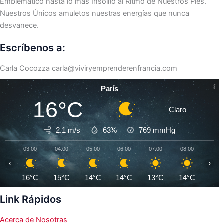
Emblemático hasta lo más Insólito al Ritmo de Nuestros Pies.
Nuestros Únicos amuletos nuestras energías que nunca
desvanece.
Escríbenos a:
Carla Cocozza
carla@viviryemprenderenfrancia.com
París
16°C
Claro
2.1 m/s
63%
769
mmHg
03:00
04:00
05:00
06:00
07:00
08:00
09:0
‹
›
16°C
15°C
14°C
14°C
13°C
14°C
16°
Link Rápidos
Acerca de Nosotras