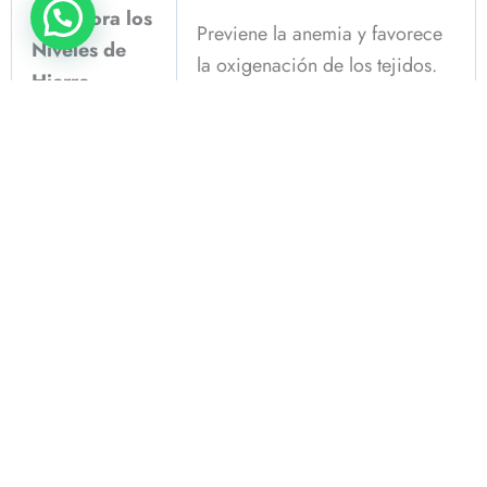
🩸
Mejora los
Previene la anemia y favorece
Niveles de
la oxigenación de los tejidos.
Hierro
💚
Elimina metales pesados y
Desintoxica
limpia el hígado.
el Organismo
❤️
Regula
Colesterol y
Mejora la circulación y protege
Presión
el corazón.
Arterial
🧘
Fortalece
Estimula defensas naturales del
el Sistema
cuerpo.
Inmunológico