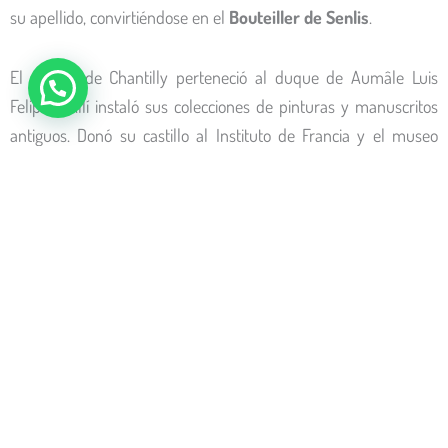
su apellido, convirtiéndose en el
Bouteiller de Senlis
.
El castillo de Chantilly perteneció al duque de Aumâle Luis
Felipe I. Allí instaló sus colecciones de pinturas y manuscritos
antiguos. Donó su castillo al Instituto de Francia y el museo
ahora se llama
Musée Condé
.
El castillo de Chantilly perteneció al duque de Aumâle Luis
Felipe I. Allí instaló sus colecciones de pinturas y manuscritos
antiguos. Donó su castillo al Instituto de Francia y el museo
ahora se llama
Musée Condé
.
Durante casi 300 años, el castillo permaneció en manos
del
Bouteiller de Senlis
, hasta la
Guerra de los Cien Años
. El
castillo fue saqueado durante la
Grande Jacquerie, una