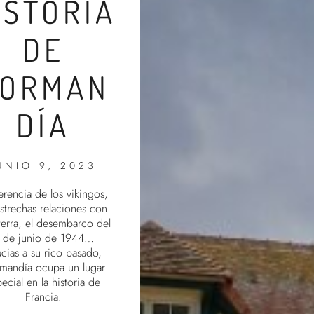
ISTORIA
DE
ORMAN
DÍA
UNIO 9, 2023
erencia de los vikingos,
estrechas relaciones con
terra, el desembarco del
 de junio de 1944…
cias a su rico pasado,
mandía ocupa un lugar
ecial en la historia de
Francia.