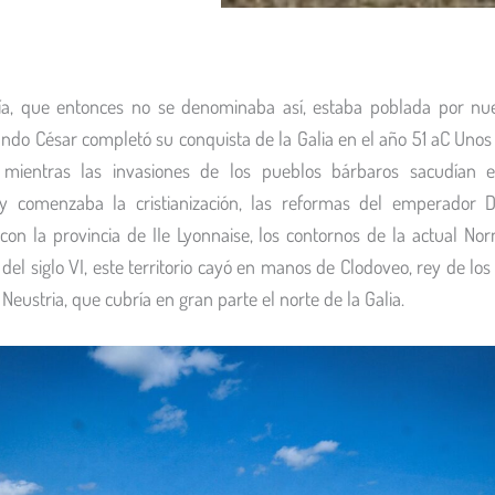
a, que entonces no se denominaba así, estaba poblada por nue
ando César completó su conquista de la Galia en el año 51 aC Uno
 mientras las invasiones de los pueblos bárbaros sacudían e
 comenzaba la cristianización, las reformas del emperador Di
 con la provincia de IIe Lyonnaise, los contornos de la actual N
 del siglo VI, este territorio cayó en manos de Clodoveo, rey de los
Neustria, que cubría en gran parte el norte de la Galia.