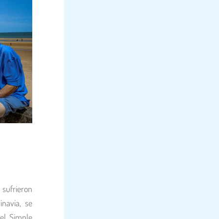
 sufrieron
inavia, se
 el Simple