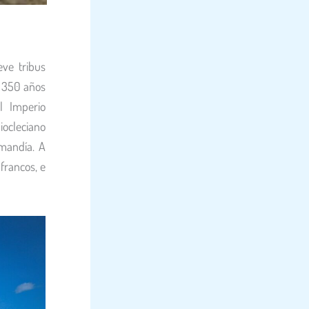
ve tribus
s 350 años
l Imperio
ocleciano
ormandía.
A
 francos, e