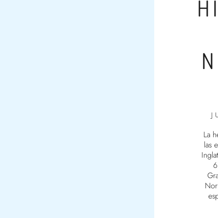
H
N
J
La h
las 
Ingla
6
Gra
Nor
esp