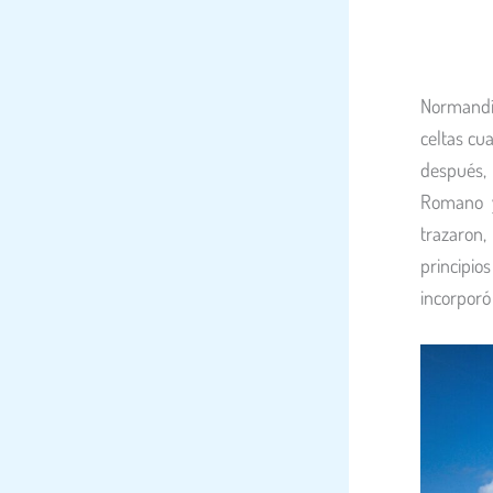
Normandí
celtas cu
después,
Romano y
trazaron,
principios
incorporó 