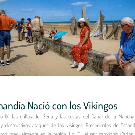
andía Nació con los Vikingos
lo IX, las orillas del Sena y las costas del Canal de la Mancha
 y destructivos ataques de los vikingos. Procedentes de Escand
eron gradualmente en la región. En 911, el rey carolingio Carlos