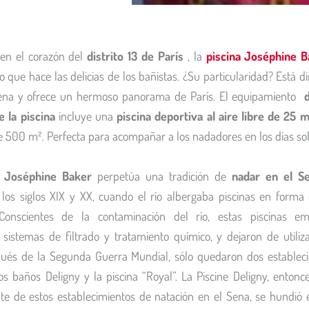
en el corazón del
distrito 13 de París
, la
piscina Joséphine B
co que hace las delicias de los bañistas. ¿Su particularidad? Está 
Sena y ofrece un hermoso panorama de París. El equipamiento
e la piscina
incluye una
piscina deportiva al aire libre de 25 
e 500 m². Perfecta para acompañar a los nadadores en los días so
a Joséphine Baker
perpetúa una tradición de
nadar en el S
los siglos XIX y XX, cuando el río albergaba piscinas en forma 
. Conscientes de la contaminación del río, estas piscinas e
r sistemas de filtrado y tratamiento químico, y dejaron de utiliz
ués de la Segunda Guerra Mundial, sólo quedaron dos establec
los baños Deligny y la piscina “Royal”. La Piscine Deligny, entonc
nte de estos establecimientos de natación en el Sena, se hundió 