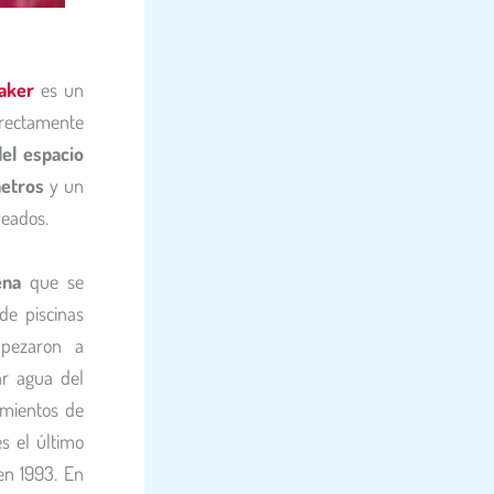
aker
es un
directamente
del espacio
metros
y un
leados.
ena
que se
de piscinas
mpezaron a
ar agua del
imientos de
es el último
en 1993. En