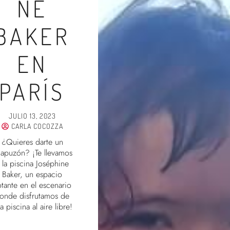
NE
BAKER
EN
PARÍS
JULIO 13, 2023
CARLA COCOZZA
¿Quieres darte un
apuzón? ¡Te llevamos
 la piscina Joséphine
Baker, un espacio
otante en el escenario
onde disfrutamos de
a piscina al aire libre!