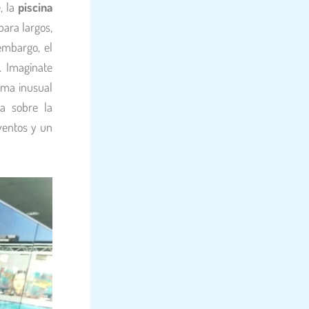
, la
piscina
para largos,
embargo, el
a. Imagínate
rma inusual
la sobre la
ventos y un