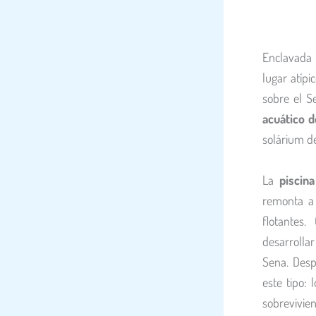
Enclavada 
lugar atípi
sobre el 
acuático d
solárium d
La
piscin
remonta a 
flotantes
desarrolla
Sena. Desp
este tipo: 
sobrevivie