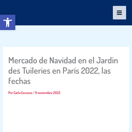
Ir
al
Abrir barra de herramientas
contenido
Mercado de Navidad en el Jardin
des Tuileries en París 2022, las
fechas
Por
Carla Cocozza
/
11 noviembre 2022