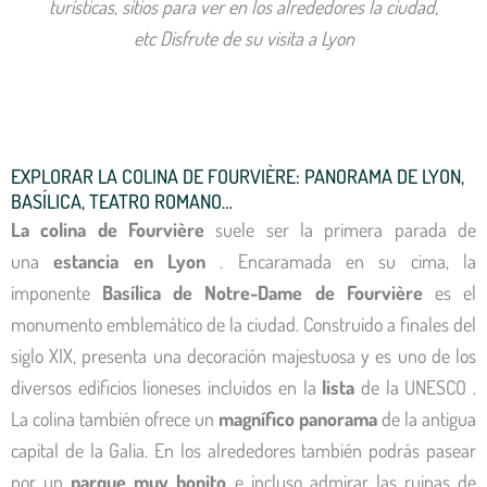
turísticas, sitios para ver en los alrededores la ciudad,
etc
Disfrute de su visita a Lyon
EXPLORAR LA COLINA DE FOURVIÈRE: PANORAMA DE LYON,
BASÍLICA, TEATRO ROMANO…
La colina de Fourvière
suele ser la primera parada de
una
estancia en Lyon
. Encaramada en su
cima, la
imponente
Basílica de Notre-Dame de Fourvière
es el
monumento emblemático de la ciudad. Construido a finales del
siglo XIX, presenta una decoración majestuosa y es uno de los
diversos edificios lioneses incluidos en la
lista
de la UNESCO .
La colina
también ofrece un
magnífico panorama
de la antigua
capital de la Galia. En los alrededores también podrás pasear
por un
parque muy bonito
e incluso admirar las ruinas de