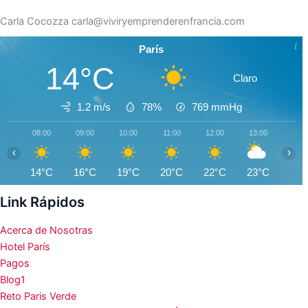
Carla Cocozza
carla@viviryemprenderenfrancia.com
París
14°C
Claro
1.2 m/s
78%
769
mmHg
08:00
09:00
10:00
11:00
12:00
13:00
14:0
‹
›
14°C
16°C
19°C
20°C
22°C
23°C
25°
Link Rápidos
Acerca de Nosotras
Hotel París
Pagos
Blog1
Reto Paris Verde