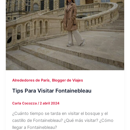
,
Alrededores de París
Blogger de Viajes
Tips Para Visitar Fontainebleau
Carla Cocozza
/
2 abril 2024
¿Cuánto tiempo se tarda en visitar el bosque y el
castillo de Fontainebleau? ¿Qué más visitar? ¿Cómo
llegar a Fontainebleau?