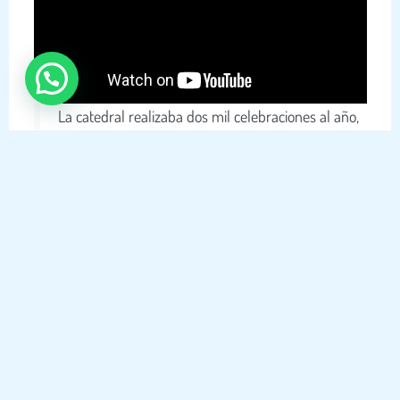
La catedral realizaba dos mil celebraciones al año,
recibía treinta y dos mil visitantes por día y doce
millones por año.
Importante
Lamentablemente aquel lunes trágico y siniestro una
parte de su arquitectura fue consumida por el fuego,
la bóveda colapsó, siendo ésta la zona más afectada,
sin embargo, el rosetón norte construido en el siglo
XIII, el cual, representa a la virgen María
resistió.
Asimismo, milagrosamente, se ha salvado