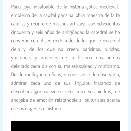
París, joya invaluable de la historia gótica medieval,
emblema de la capital parisina, obra maestra de la fe
católica y recinto de muchos artistas; con ochocientos
cincuenta y seis años de antigüedad la catedral se ha
convertido en el centro de todo, de los que creen en el
cielo y de los que no creen, parisinos, turistas,
youtubers y amantes de la historia nos hemos
deleitado cada día con su majestuosidad y misticismo.
Desde mi llegada a París, no me cansé de observarla,
admirar cada uno de sus ángulos, tratando de
descubrir algún nuevo secreto entre sus piedras, me
ahogaba de emoción relatándole a los turistas acerca
de sus orígenes e historia.