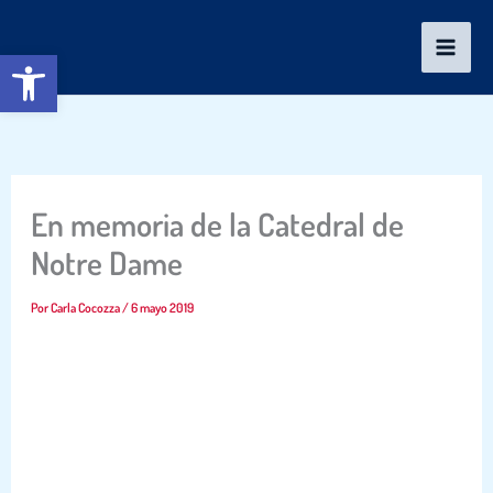
Ir
al
Abrir barra de herramientas
contenido
En memoria de la Catedral de
Notre Dame
Por
Carla Cocozza
/
6 mayo 2019