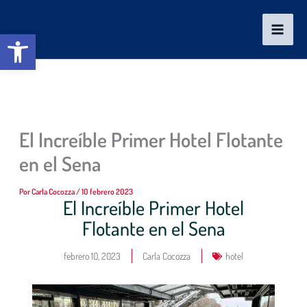
Ir
al
Abrir barra de herramientas
contenido
El Increíble Primer Hotel Flotante
en el Sena
Por
Carla Cocozza
/
10 febrero 2023
El Increíble Primer Hotel
Flotante en el Sena
febrero 10, 2023
Carla Cocozza
hotel