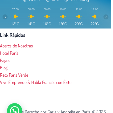
07:00
08:00
09:00
10:00
11:00
12:00
13:0
‹
›
13°C
14°C
16°C
19°C
20°C
22°C
23°
Link Rápidos
Acerca de Nosotras
Hotel París
Pagos
Blog1
Reto Paris Verde
Vive Emprende & Habla Francés con Éxito
Todos los Derecho por Carla y Andreita en París © 2026