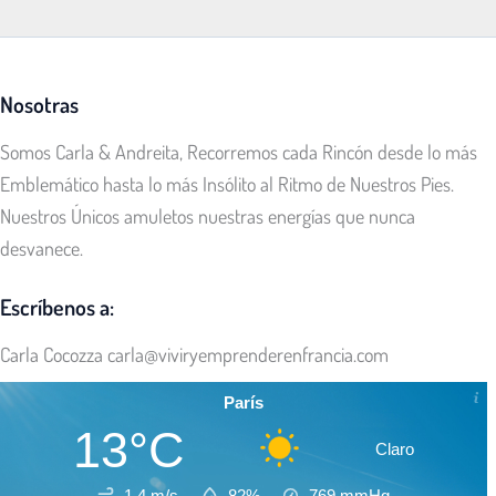
Nosotras
Somos Carla & Andreita, Recorremos cada Rincón desde lo más
Emblemático hasta lo más Insólito al Ritmo de Nuestros Pies.
Nuestros Únicos amuletos nuestras energías que nunca
desvanece.
Escríbenos a:
Carla Cocozza
carla@viviryemprenderenfrancia.com
París
13°C
Claro
1.4 m/s
82%
769
mmHg