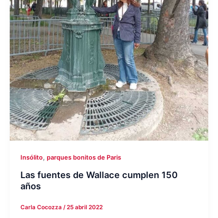
,
Insólito
parques bonitos de Paris
Las fuentes de Wallace cumplen 150
años
Carla Cocozza
/
25 abril 2022