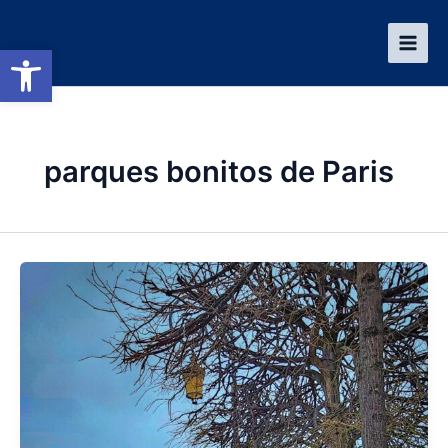
Ir
al
Abrir barra de herramientas
contenido
parques bonitos de Paris