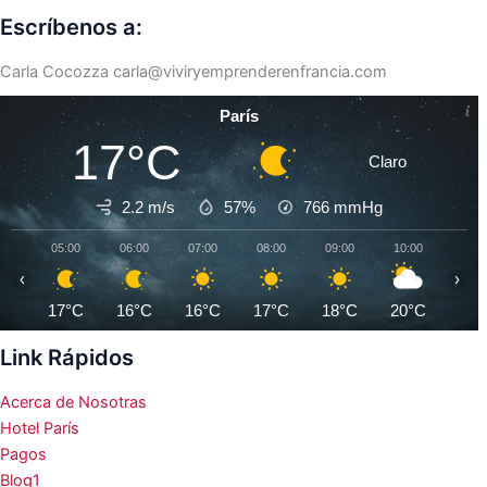
Escríbenos a:
Carla Cocozza
carla@viviryemprenderenfrancia.com
París
17°C
Claro
2.2 m/s
57%
766
mmHg
05:00
06:00
07:00
08:00
09:00
10:00
11:0
‹
›
17°C
16°C
16°C
17°C
18°C
20°C
23°
Link Rápidos
Acerca de Nosotras
Hotel París
Pagos
Blog1