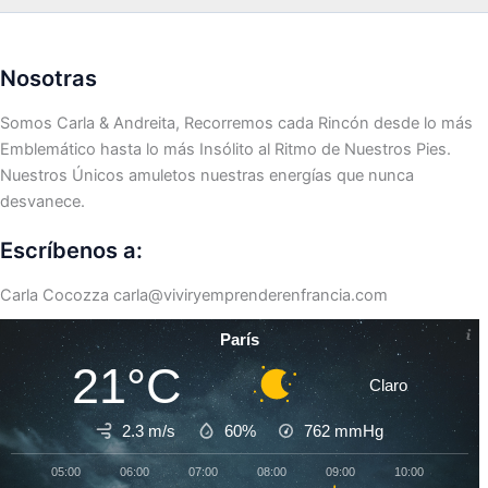
Nosotras
Somos Carla & Andreita, Recorremos cada Rincón desde lo más
Emblemático hasta lo más Insólito al Ritmo de Nuestros Pies.
Nuestros Únicos amuletos nuestras energías que nunca
desvanece.
Escríbenos a:
Carla Cocozza
carla@viviryemprenderenfrancia.com
París
21°C
Claro
2.3 m/s
60%
762
mmHg
05:00
06:00
07:00
08:00
09:00
10:00
11:0