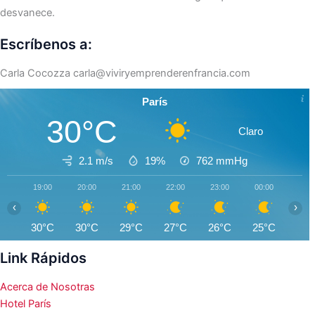
desvanece.
Escríbenos a:
Carla Cocozza
carla@viviryemprenderenfrancia.com
París
30°C
Claro
2.1 m/s
19%
762
mmHg
19:00
20:00
21:00
22:00
23:00
00:00
01:0
‹
›
30°C
30°C
29°C
27°C
26°C
25°C
24°
Link Rápidos
Acerca de Nosotras
Hotel París