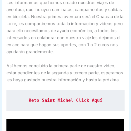
Les informamos que hemos creado nuestros viajes de
aventura, que incluyen caminatas, campamentos y salidas
en bicicleta. Nuestra primera aventura será el Chateau de la
Loire, les compartiremos toda la información y videos pero
para ello necesitamos de ayuda económica, a todos los
interesados en colaborar con nuestro viaje les dejamos el
enlace para que hagan sus aportes, con 1 o 2 euros nos
ayudarán grandemente.
Así hemos concluido la primera parte de nuestro video,
estar pendientes de la segunda y tercera parte, esperamos
les haya gustado nuestra información y hasta la próxima.
 Reto Saint Michel Click 
Aquí 