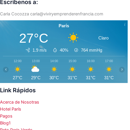
Escríbenos a:
Carla Cocozza
carla@viviryemprenderenfrancia.com
París
27°C
Claro
1.9 m/s
40%
764
mmHg
12:00
13:00
14:00
15:00
16:00
17:00
18:0
‹
›
27°C
29°C
30°C
31°C
31°C
31°C
31°
Link Rápidos
Acerca de Nosotras
Hotel París
Pagos
Blog1