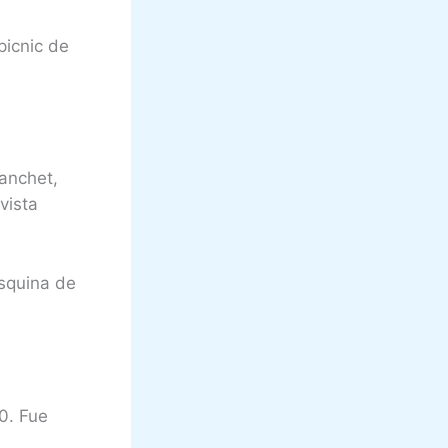
picnic de
anchet,
vista
squina de
0. Fue