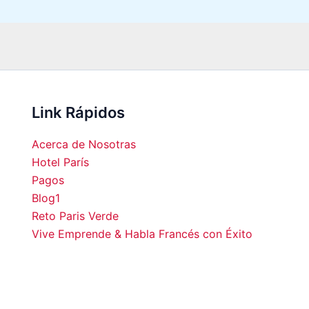
Link Rápidos
Acerca de Nosotras
Hotel París
Pagos
Blog1
00
12:00
13:00
14:00
15:00
16:00
17:00
18:0
Reto Paris Verde
Vive Emprende & Habla Francés con Éxito
°C
22°C
23°C
24°C
25°C
25°C
25°C
25°