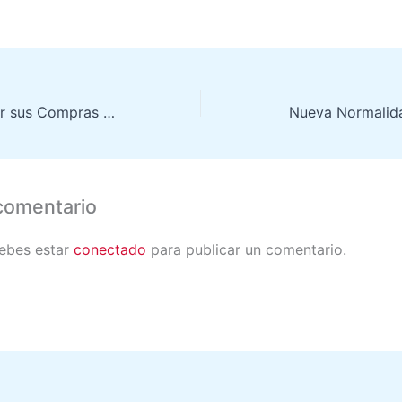
APPs para Recibir sus Compras Rápidamente en París
Nueva Normalida
comentario
debes estar
conectado
para publicar un comentario.