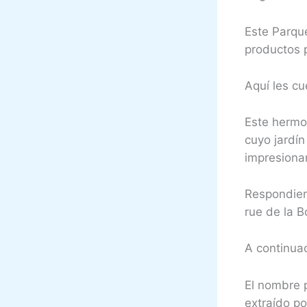
Este Parque
productos p
Aquí les cu
Este hermo
cuyo jardín
impresionan
Respondien
rue de la B
A continuac
El nombre p
extraído po