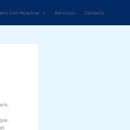
arís Con Nosotras
Servicios
Contacto
rís.
que.
el.