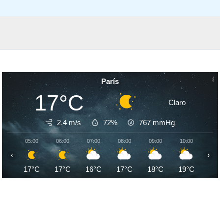
París
17°C
Claro
2.4 m/s
72%
767
mmHg
05:00
06:00
07:00
08:00
09:00
10:00
11:
‹
›
17°C
17°C
16°C
17°C
18°C
19°C
21