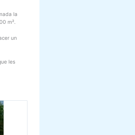
mada la
700 m².
acer un
ue les