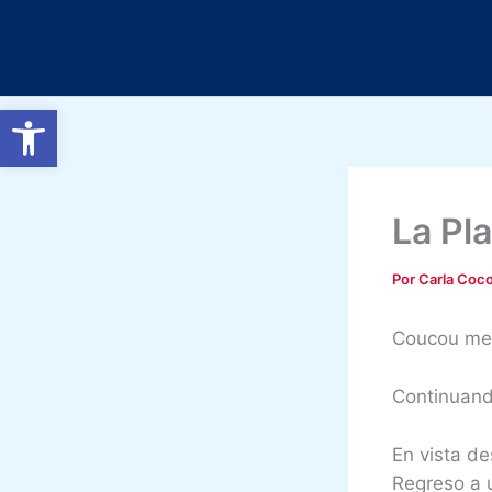
Ir
al
contenido
Abrir barra de herramientas
La Pl
Por
Carla Coc
Coucou me
Continuando
En vista d
Regreso a 