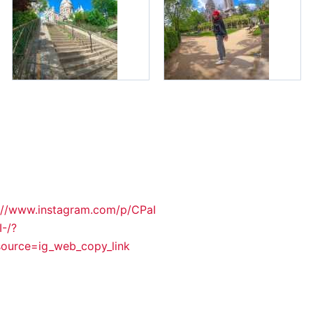
://www.instagram.com/p/CPaI
I-/?
ource=ig_web_copy_link