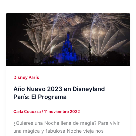
Disney París
Año Nuevo 2023 en Disneyland
París: El Programa
Carla Cocozza
/
11 noviembre 2022
¿Quieres una Noche llena de magia? Para vivir
una mágica y fabulosa Noche vieja nos