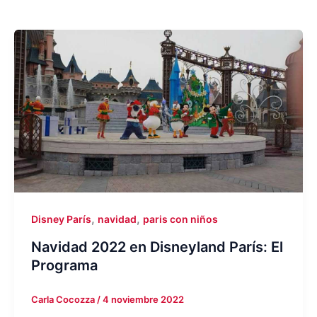
,
,
Disney París
navidad
paris con niños
Navidad 2022 en Disneyland París: El
Programa
Carla Cocozza
/
4 noviembre 2022