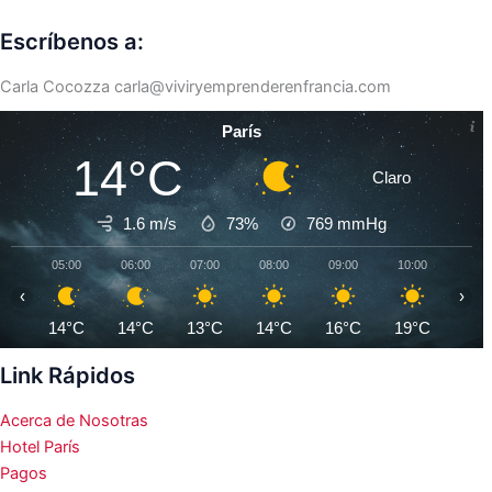
Escríbenos a:
Carla Cocozza
carla@viviryemprenderenfrancia.com
París
14°C
Claro
1.6 m/s
73%
769
mmHg
05:00
06:00
07:00
08:00
09:00
10:00
11:0
‹
›
14°C
14°C
13°C
14°C
16°C
19°C
20°
Link Rápidos
Acerca de Nosotras
Hotel París
Pagos