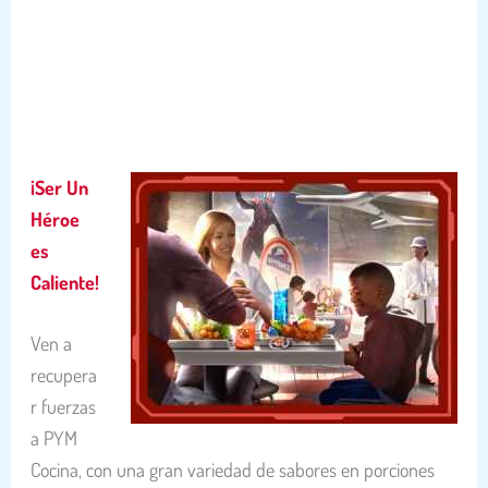
¡Ser Un
Héroe
es
Caliente!
Ven a
recupera
r fuerzas
a PYM
Cocina, con una gran variedad de sabores en porciones