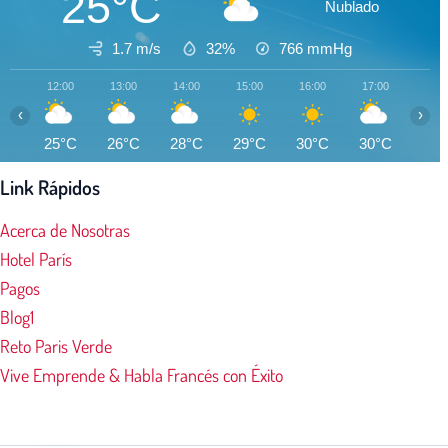
25°C
Nublado
1.7 m/s
32%
766
mmHg
12:00
13:00
14:00
15:00
16:00
17:00
18:0
‹
›
25°C
26°C
28°C
29°C
30°C
30°C
30°
Link Rápidos
Acerca de Nosotras
Hotel París
Pagos
Blog1
Reto Paris Verde
Vive Emprende & Habla Francés con Éxito