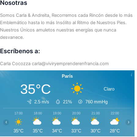
Nosotras
Somos Carla & Andreita, Recorremos cada Rincón desde lo más
Emblemático hasta lo más Insólito al Ritmo de Nuestros Pies.
Nuestros Únicos amuletos nuestras energías que nunca
desvanece.
Escríbenos a:
Carla Cocozza
carla@viviryemprenderenfrancia.com
París
35°C
Claro
2.5 m/s
21%
760
mmHg
17:00
18:00
19:00
20:00
21:00
22:00
23:0
‹
›
35°C
35°C
34°C
33°C
30°C
28°C
28°