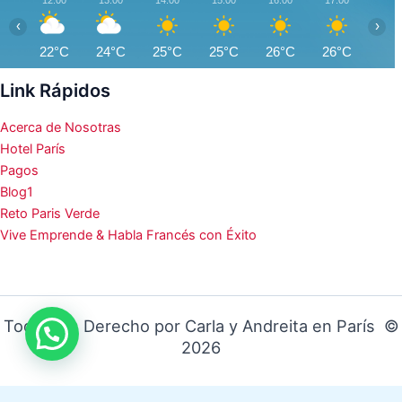
‹
›
22°C
24°C
25°C
25°C
26°C
26°C
26°
Link Rápidos
Acerca de Nosotras
Hotel París
Pagos
Blog1
Reto Paris Verde
Vive Emprende & Habla Francés con Éxito
Todos los Derecho por Carla y Andreita en París ©
2026
¡https://viviryemprenderenfrancia.com!