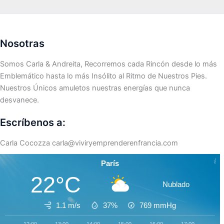
Nosotras
Somos Carla & Andreita, Recorremos cada Rincón desde lo más
Emblemático hasta lo más Insólito al Ritmo de Nuestros Pies.
Nuestros Únicos amuletos nuestras energías que nunca
desvanece.
Escríbenos a:
Carla Cocozza
carla@viviryemprenderenfrancia.com
París
22°C
Nublado
1.1 m/s
37%
769
mmHg
12:00
13:00
14:00
15:00
16:00
17:00
18:0