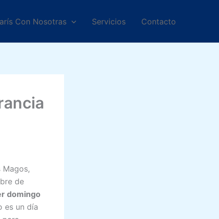
arís Con Nosotras
Servicios
Contacto
Francia
s Magos,
ebre de
mer domingo
o es un día