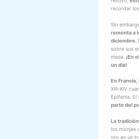
festivo,
est
recordar lo
Sin embarg
remonta a l
diciembre.
sobre sus e
mesa.
¡En e
un día!
En Francia, 
XIII-XIV cu
Epifanía. E
parte del p
La tradició
los monjes 
oro en un t