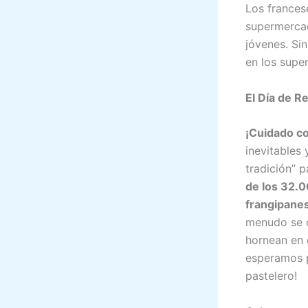
Los frances
supermercad
jóvenes. Si
en los supe
El Día de R
¡Cuidado co
inevitables
tradición” 
de los 32.0
frangipane
menudo se c
hornean en 
esperamos p
pastelero!