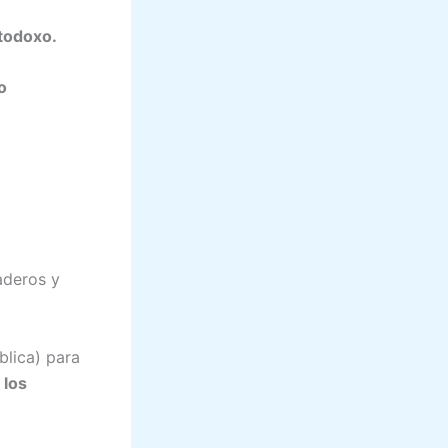
rtodoxo.
o
aderos y
blica) para
 los