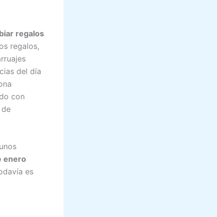
iar regalos
os regalos,
arruajes
cias del día
ona
ado con
 de
gunos
de enero
odavía es