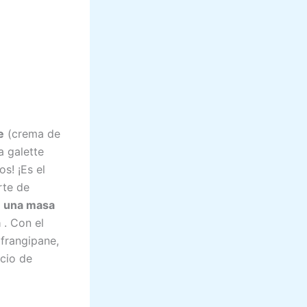
e
(crema de
a galette
s! ¡Es el
rte de
n una masa
a
. Con el
 frangipane,
cio de