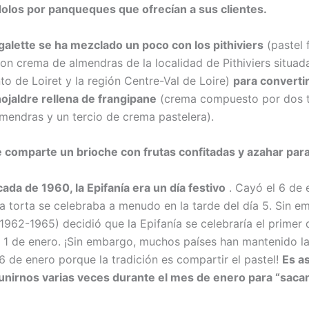
olos por panqueques que ofrecían a sus clientes.
a galette se ha mezclado un poco con los pithiviers
(pastel 
on crema de almendras de la localidad de Pithiviers situada
o de Loiret y la región Centre-Val de Loire)
para converti
hojaldre rellena de frangipane
(crema compuesto por dos t
mendras y un tercio de crema pastelera).
se comparte un brioche con frutas confitadas y azahar para 
cada de 1960, la Epifanía era un día festivo
. Cayó el 6 de 
la torta se celebraba a menudo en la tarde del día 5. Sin e
 (1962-1965) decidió que la Epifanía se celebraría el prime
 1 de enero. ¡Sin embargo, muchos países han mantenido l
 6 de enero porque la tradición es compartir el pastel!
Es a
nirnos varias veces durante el mes de enero para “sacar