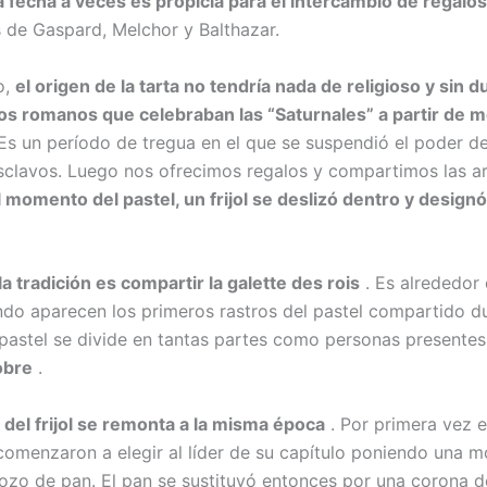
a fecha a veces es propicia para el intercambio de regalos
s de Gaspard, Melchor y Balthazar.
o,
el origen de la tarta no tendría nada de religioso y sin 
os romanos que celebraban las “Saturnales” a partir de 
Es un período de tregua en el que se suspendió el poder d
sclavos. Luego nos ofrecimos regalos y compartimos las ar
l momento del pastel, un frijol se deslizó dentro y designó
la tradición es compartir la galette des rois
. Es alrededor 
ando aparecen los primeros rastros del pastel compartido du
l pastel se divide en tantas partes como personas presente
obre
.
n del frijol se remonta a la misma época
. Por primera vez 
comenzaron a elegir al líder de su capítulo poniendo una 
rozo de pan. El pan se sustituyó entonces por una corona d