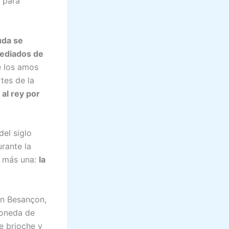
para
duda se
mediados de
e los amos
tes de la
 al rey por
del siglo
rante la
s más una:
la
en Besançon,
moneda de
e brioche y