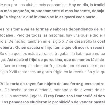
e oro por una alubia, más económica.
Hoy en día, la tradic
iño más pequeño, supuestamente el más inocente, debajo 
ja “a ciegas” a qué invitado se le asignará cada parte.
des rois toma varias formas y sabores dependiendo de la r
 locales
. Pero de todas las historias, hay una que le dio e
rois. De hecho, también en el siglo XIV se desarrolló
la co
bebiera
.
Quien sacaba el frijol tenía que ofrecer un recorr
Se dice que los más avaros se tragaban la haba para no te
ago.
Así nació el frijol de porcelana, que es menos fácil de
ales fueron reemplazados por frijoles de porcelana que repr
siglo XVIII (entonces un gorro frigio en la revolución y lo q
 XVI, la torta de reyes fue objeto de una feroz guerra ent
s
. De hecho, todos querían el monopolio de la venta de est
a allí un mercado jugoso.
El rey Francisco I concedió el der
.
Los panaderos eludieron la prohibición de vender pastel