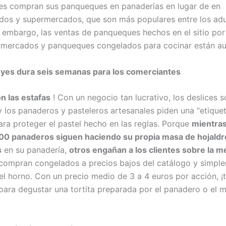
es compran sus panqueques en panaderías en lugar de en
os y supermercados, que son más populares entre los adu
n embargo, las ventas de panqueques hechos en el sitio po
rmercados y panqueques congelados para cocinar están a
eyes dura seis semanas para los comerciantes
n las estafas
! Con un negocio tan lucrativo, los deslices s
 y los panaderos y pasteleros artesanales piden una “etique
para proteger el pastel hecho en las reglas. Porque
mientras
00 panaderos siguen haciendo su propia masa de hojaldr
s
en su panadería,
otros engañan a los clientes sobre la m
ompran congelados a precios bajos del catálogo y simpl
el horno. Con un precio medio de 3 a 4 euros por acción, ¡
ara degustar una tortita preparada por el panadero o el 