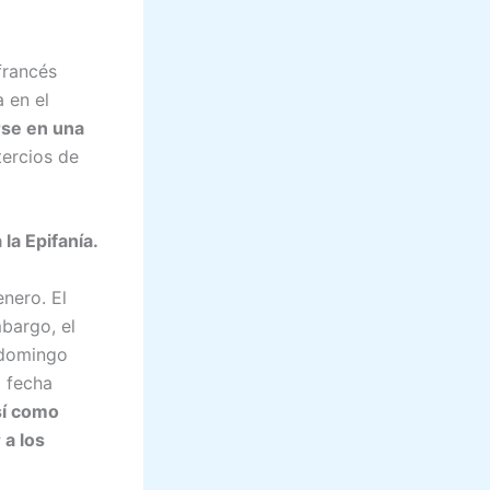
francés
 en el
rse en una
ercios de
la Epifanía.
enero. El
mbargo, el
r domingo
a fecha
sí como
 a los