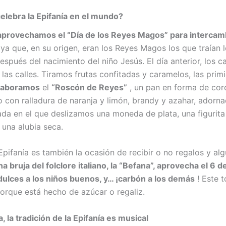
lebra la Epifanía en el mundo?
aprovechamos el “Día de los Reyes Magos” para intercamb
ya que, en su origen, eran los Reyes Magos los que traían l
spués del nacimiento del niño Jesús. El día anterior, los c
 las calles. Tiramos frutas confitadas y caramelos, las primi
laboramos
el
“Roscón de Reyes”
, un pan en forma de cor
 con ralladura de naranja y limón, brandy y azahar, adorn
tada en el que deslizamos una moneda de plata, una figurita
 una alubia seca.
a Epifanía es también la ocasión de recibir o no regalos y al
na bruja del folclore italiano, la “Befana”, aprovecha el 6 
 dulces a los niños buenos, y… ¡carbón a los demás
! Este t
orque está hecho de azúcar o regaliz.
 la tradición de la Epifanía es musical