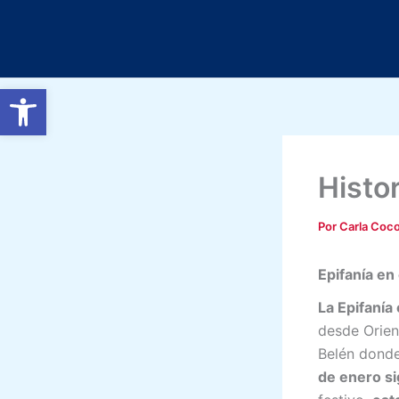
Ir
al
contenido
Abrir barra de herramientas
Histor
Por
Carla Coc
Epifanía en
La Epifanía 
desde Orien
Belén donde
de enero si