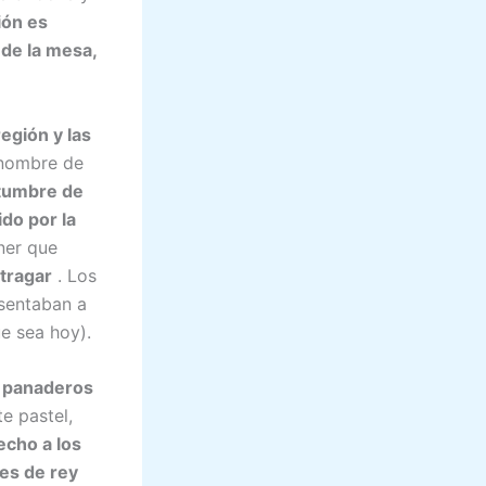
ión es
de la mesa,
egión y las
l nombre de
stumbre de
ido por la
ner que
 tragar
. Los
esentaban a
ue sea hoy).
re panaderos
e pastel,
echo a los
es de rey