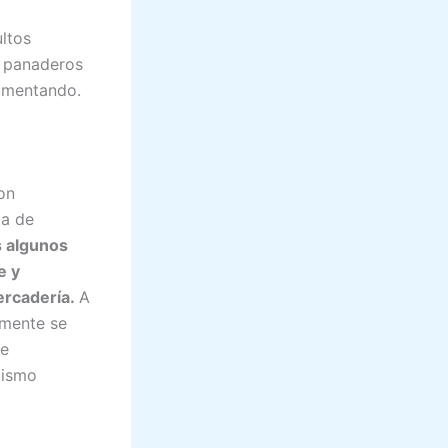
ltos
r panaderos
umentando.
on
ta de
 algunos
e y
ercadería.
A
emente se
te
mismo