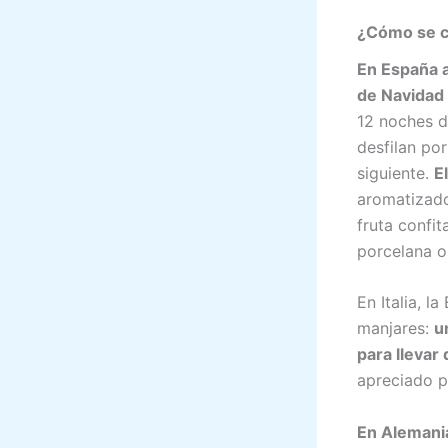
¿Cómo se ce
En España 
de Navidad
12 noches de
desfilan por
siguiente.
E
aromatizado
fruta confi
porcelana o
En Italia, l
manjares:
u
para llevar
apreciado p
En Alemania,