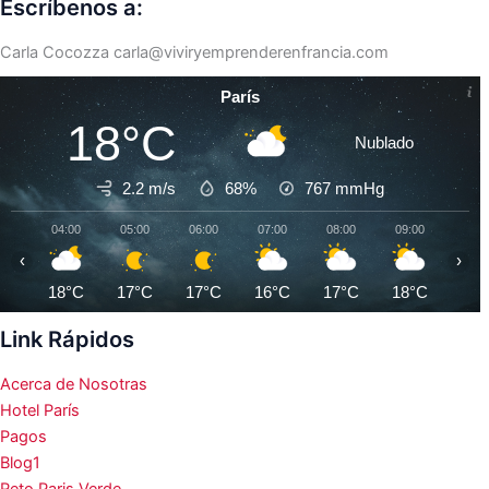
Escríbenos a:
Carla Cocozza
carla@viviryemprenderenfrancia.com
París
18°C
Nublado
2.2 m/s
68%
767
mmHg
04:00
05:00
06:00
07:00
08:00
09:00
10:0
‹
›
18°C
17°C
17°C
16°C
17°C
18°C
19°
Link Rápidos
Acerca de Nosotras
Hotel París
Pagos
Blog1