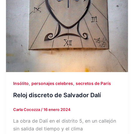
,
,
Insólito
personajes celebres
secretos de París
Reloj discreto de Salvador Dalí
Carla Cocozza
/
16 enero 2024
La obra de Dalí en el distrito 5, en un callejón
sin salida del tiempo y el clima