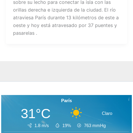
sobre su lecho para conectar la isla con las
orillas derecha e izquierda de la ciudad. El río
atraviesa París durante 13 kilómetros de este a
oeste y hoy está atravesado por 37 puentes y
pasarelas .
París
31°C
Claro
1.8 m/s
19%
763
mmHg