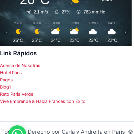
2.1 m/s
27%
763
mmHg
23:00
00:00
01:00
02:00
03:00
04:00
05:0
‹
›
26°C
25°C
24°C
23°C
23°C
22°C
22°
Link Rápidos
Acerca de Nosotras
Hotel París
Pagos
Blog1
Reto Paris Verde
Vive Emprende & Habla Francés con Éxito
Todos los Derecho por Carla y Andreita en París ©