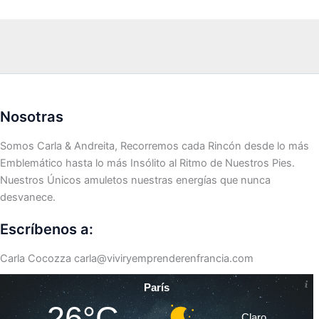
Nosotras
Somos Carla & Andreita, Recorremos cada Rincón desde lo más
Emblemático hasta lo más Insólito al Ritmo de Nuestros Pies.
Nuestros Únicos amuletos nuestras energías que nunca
desvanece.
Escríbenos a:
Carla Cocozza
carla@viviryemprenderenfrancia.com
París
26°C
Claro