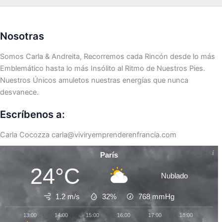
Nosotras
Somos Carla & Andreita, Recorremos cada Rincón desde lo más
Emblemático hasta lo más Insólito al Ritmo de Nuestros Pies.
Nuestros Únicos amuletos nuestras energías que nunca
desvanece.
Escríbenos a:
Carla Cocozza
carla@viviryemprenderenfrancia.com
París
24°C
Nublado
1.2 m/s
32%
768
mmHg
13:00
14:00
15:00
16:00
17:00
18:00
19:0