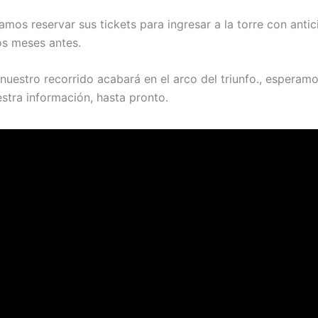
mos reservar sus tickets para ingresar a la torre con antic
s meses antes.
 nuestro recorrido acabará en el arco del triunfo., esperam
stra información, hasta pronto.