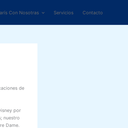
arís Con Nosotras
Servicios
Contacto
caciones de
isney por
; nuestro
tre Dame.