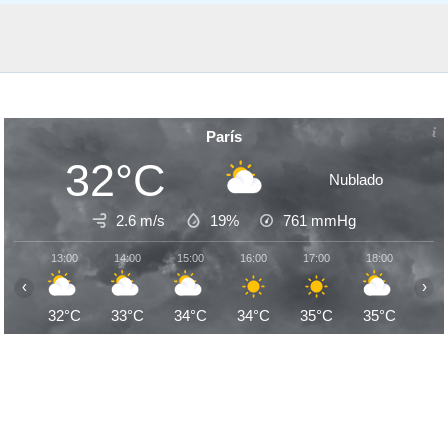
París
32°C
Nublado
2.6 m/s
19%
761
mmHg
13:00
14:00
15:00
16:00
17:00
18:00
19:
‹
›
32°C
33°C
34°C
34°C
35°C
35°C
34