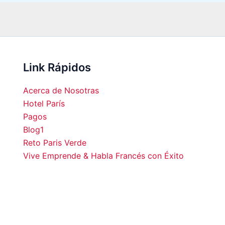
Link Rápidos
Acerca de Nosotras
Hotel París
Pagos
Blog1
00
20:00
21:00
22:00
23:00
00:00
01:00
02:0
Reto Paris Verde
Vive Emprende & Habla Francés con Éxito
°C
33°C
30°C
28°C
28°C
26°C
25°C
24°