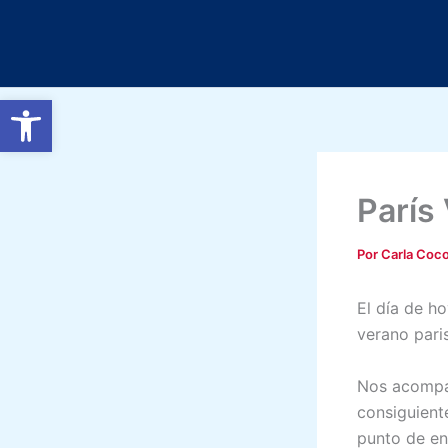
Ir
al
contenido
Abrir barra de herramientas
París
Por
Carla Coc
El día de h
verano pari
Nos acompañ
consiguient
punto de en