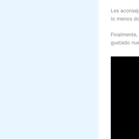
Les aconseja
lo menos do
Finalmente,
gustado nue