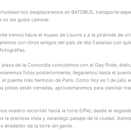
rtunidad nos desplazaremos en BATOBUS, transporte espec
e no les gusta caminar.
nte iremos hacia el museo de Louvre y a la pirámide de cris
aremos con otros amigos del país de Isla Canarias con qui
otografías.
a plaza de la Concordia coincidimos con el Gay Pride, disf
 tomaremos fotos posteriormente, llegaremos hasta el puent
II, el puente más hermoso de París. Como hoy es 1 de julio 
as pistas están cerradas, aprovecharemos para caminar tr
os nuestro recorrido hacia la torre Eiffel, desde el segund
s la preciosa vista y veraniego paisaje de la ciudad. Asimi
 alrededor de la torre sin gente.