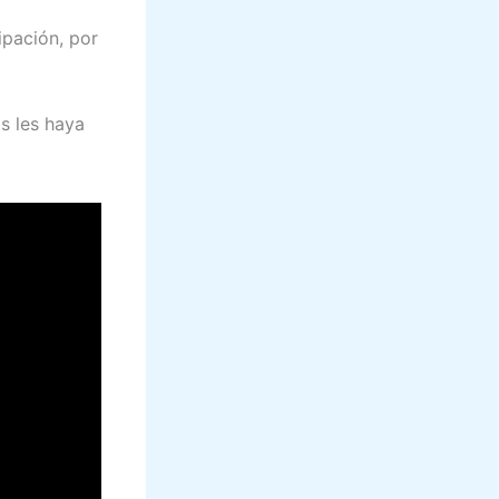
ipación, por
os les haya