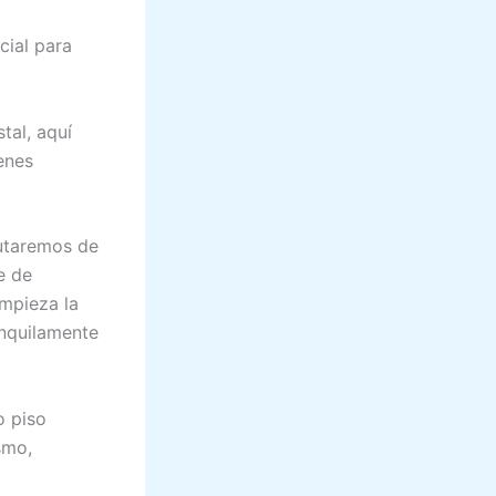
ial para
tal, aquí
enes
rutaremos de
e de
empieza la
anquilamente
o piso
smo,