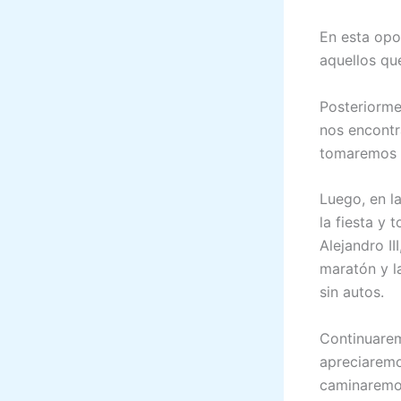
En esta opo
aquellos qu
Posteriorme
nos encontr
tomaremos f
Luego, en l
la fiesta y
Alejandro I
maratón y l
sin autos.
Continuarem
apreciaremo
caminaremos