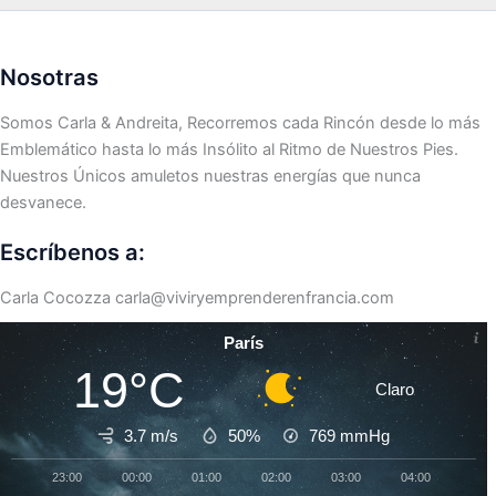
Nosotras
Somos Carla & Andreita, Recorremos cada Rincón desde lo más
Emblemático hasta lo más Insólito al Ritmo de Nuestros Pies.
Nuestros Únicos amuletos nuestras energías que nunca
desvanece.
Escríbenos a:
Carla Cocozza
carla@viviryemprenderenfrancia.com
París
19°C
Claro
3.7 m/s
50%
769
mmHg
23:00
00:00
01:00
02:00
03:00
04:00
05:0