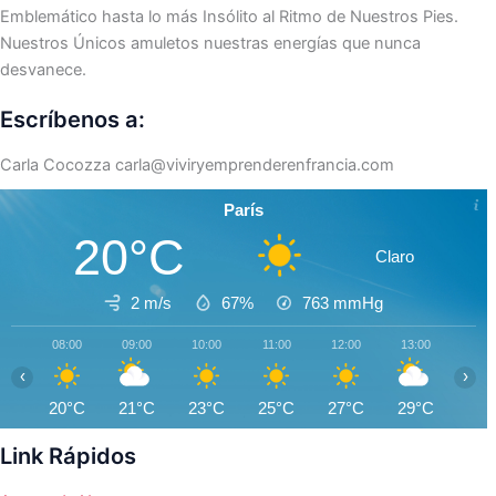
Emblemático hasta lo más Insólito al Ritmo de Nuestros Pies.
Nuestros Únicos amuletos nuestras energías que nunca
desvanece.
Escríbenos a:
Carla Cocozza
carla@viviryemprenderenfrancia.com
París
20°C
Claro
2 m/s
67%
763
mmHg
08:00
09:00
10:00
11:00
12:00
13:00
14:0
‹
›
20°C
21°C
23°C
25°C
27°C
29°C
30°
Link Rápidos