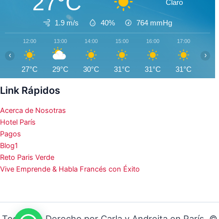
27°C
Claro
1.9 m/s
40%
764
mmHg
12:00
13:00
14:00
15:00
16:00
17:00
18:0
‹
›
27°C
29°C
30°C
31°C
31°C
31°C
31°
Link Rápidos
Acerca de Nosotras
Hotel París
Pagos
Blog1
Reto Paris Verde
Vive Emprende & Habla Francés con Éxito
Todos los Derecho por Carla y Andreita en París ©