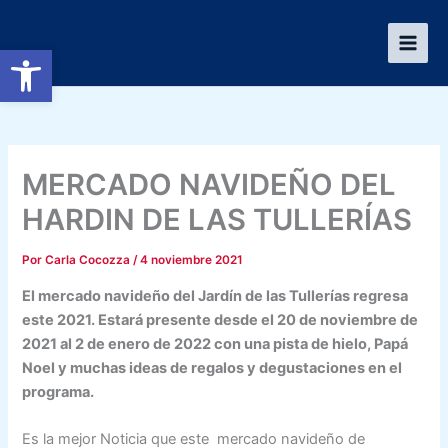
Ir
al
Abrir barra de herramientas
contenido
MERCADO NAVIDEÑO DEL
HARDIN DE LAS TULLERÍAS
Por
Carla Cocozza
/
4 noviembre 2021
El mercado navideño del Jardín de las Tullerías regresa
este 2021. Estará presente desde el 20 de noviembre de
2021 al 2 de enero de 2022 con una pista de hielo, Papá
Noel y muchas ideas de regalos y degustaciones en el
programa.
Es la mejor Noticia que este mercado navideño de