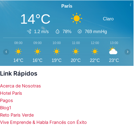
París
14°C
Claro
1.2 m/s
78%
769
mmHg
08:00
09:00
10:00
11:00
12:00
13:00
14:0
‹
›
14°C
16°C
19°C
20°C
22°C
23°C
25°
Link Rápidos
Acerca de Nosotras
Hotel París
Pagos
Blog1
Reto Paris Verde
Vive Emprende & Habla Francés con Éxito