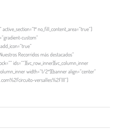
ctive_section=”1″ no_fill_content_area=”true”]
e=”gradient-custom”
add_icon=”true”
Nuestros Recorridos más destacados”
ck=”” ids=””][vc_row_inner][vc_column_inner
olumn_inner width=”1/2″][banner align=”center”
com%2Fcircuito-versalles%2F|||”]