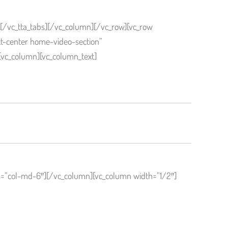
][/vc_tta_tabs][/vc_column][/vc_row][vc_row
t-center home-video-section”
[vc_column][vc_column_text]
ss=”col-md-6″][/vc_column][vc_column width=”1/2″]