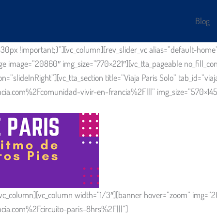
Blog
0px !important;}”][vc_column][rev_slider_vc alias=”default-hom
e image=”20860″ img_size=”770×221″][vc_tta_pageable no_fill_cont
on=”slideInRight”][vc_tta_section title=”Viaja Paris Solo” tab_id=”v
com%2Fcomunidad-vivir-en-francia%2F|||” img_size=”570×145″][/b
][/vc_column][vc_column width=”1/3″][banner hover=”zoom” img=”
ia.com%2Fcircuito-paris-8hrs%2F|||”]