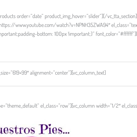
oducts order=”date” product_img_hover=”slider”][/vc_tta_section
l=”https://www.youtube.com/watch?v=NPNH35ZWA94″ el_class=”tex
ortant;padding-bottom: 100px !important;}” font_color=”#ffffff”]
size=”619×99″ alignment=”center”][vc_column_text]
e=”theme_default” el_class=”row”][vc_column width=”1/2″ el_cla