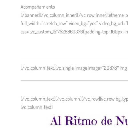
Acompañamiento
[/banner][/vc_column_inner][/vc_row_inner][etheme_pr
full_width=”stretch_row” video_bg=”yes” video_bg_ur
css=”.vc_custom_1517528860376{padding-top: 100px !imp
París al Ritmo de Tus Pies
[/vc_column_text][vc_single_image image=”20878″ img_
de una manera autentica, divertida y local
[/vc_column_text][/vc_column][/vc_row][vc_row bg_typ
[vc_column_text]