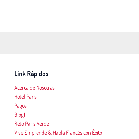
Link Rápidos
Acerca de Nosotras
Hotel París
Pagos
00
03:00
04:00
05:00
06:00
07:00
08:00
09:0
Blog1
Reto Paris Verde
°C
16°C
15°C
15°C
14°C
14°C
15°C
17°
Vive Emprende & Habla Francés con Éxito