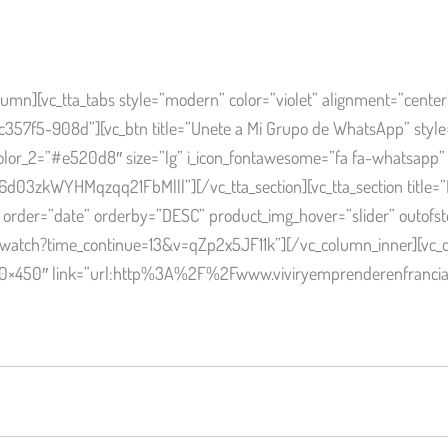
mn][vc_tta_tabs style=”modern” color=”violet” alignment=”center” a
76c357f5-908d”][vc_btn title=”Unete a Mi Grupo de WhatsApp” styl
lor_2=”#e520d8″ size=”lg” i_icon_fontawesome=”fa fa-whatsapp” 
3zkWYHMqzqq21FbM|||”][/vc_tta_section][vc_tta_section title=”
order=”date” orderby=”DESC” product_img_hover=”slider” outofsto
/watch?time_continue=13&v=qZp2x5JF11k”][/vc_column_inner][vc_c
800×450″ link=”url:http%3A%2F%2Fwww.viviryemprenderenfrancia.