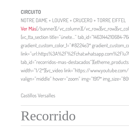
CIRCUITO
NOTRE DAME + LOUVRE + CRUCERO + TORRE EIFFEL
Ver Más
[/banner][/vc_column][/vc_row][vc_row][vc_colu
[vc_tta_section title=”únete…” tab_id=”1463144210684-
gradient_custom_color_1=”#8224e3″ gradient_custom_co
link=”url:https%3A%2F%2Fchat.whatsapp.com%2FIu76d0
tab_id=”recorridos-mas-destacados”][etheme_products 
width=”1/2″][vc_video link=”https://www.youtube.com
valign=”middle” hover=”zoom” img=”1917″ img_size=”
Castillos Versalles
Recorrido