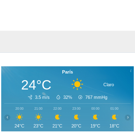
París
24°C
Claro
3.5 m/s
32%
767
mmHg
20:00
21:00
22:00
23:00
00:00
01:00
02:
‹
›
24°C
23°C
21°C
20°C
19°C
18°C
17