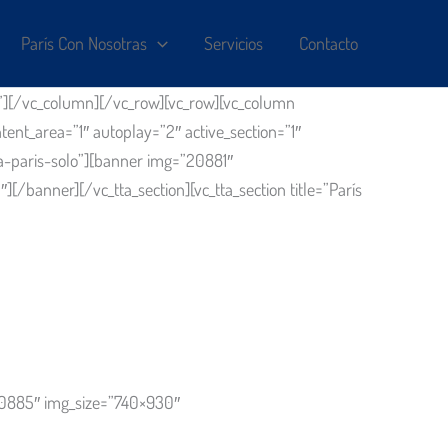
París Con Nosotras
Servicios
Contacto
e”][/vc_column][/vc_row][vc_row][vc_column
ent_area=”1″ autoplay=”2″ active_section=”1″
iaja-paris-solo”][banner img=”20881″
anner][/vc_tta_section][vc_tta_section title=”París
20885″ img_size=”740×930″