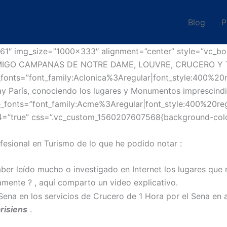
Blog
P
61″ img_size=”1000×333″ alignment=”center” style=”vc_b
CONMIGO CAMPANAS DE NOTRE DAME, LOUVRE, CRUCERO Y 
_fonts=”font_family:Aclonica%3Aregular|font_style:400%
ay París, conociendo los lugares y Monumentos imprescindibl
e_fonts=”font_family:Acme%3Aregular|font_style:400%20
=”true” css=”.vc_custom_1560207607568{background-color: 
esional en Turismo de lo que he podido notar :
aber leído mucho o investigado en
Internet
los lugares que 
amente ? ,
aquí
comparto un video explicativo.
 Sena en los servicios de Crucero de 1 Hora por el Sena en
risiens
.