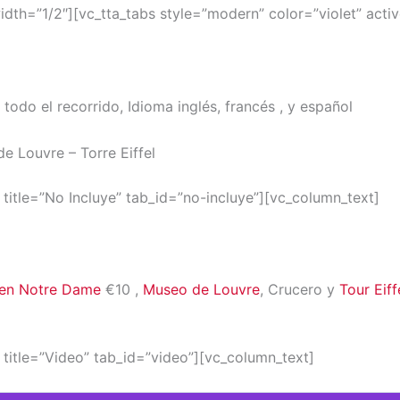
th=”1/2″][vc_tta_tabs style=”modern” color=”violet” active
do el recorrido, Idioma inglés, francés , y español
de Louvre – Torre Eiffel
 title=”No Incluye” tab_id=”no-incluye”][vc_column_text]
en Notre Dame
€10 ,
Museo de Louvre
, Crucero y
Tour Eiff
 title=”Video” tab_id=”video”][vc_column_text]