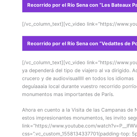
Recorrido por el Río Sena con “Les Bateaux Pa
[/vc_column_text][vc_video link=”https://www.
Recorrido por el Río Sena con “Vedattes de P
[/vc_column_text][vc_video link=”https://www.
ya dependerá del tipo de viajero al va dirigido.
crucero y de audiovisualllll en todos los idiomas
deguíaaaia local durante vuestro recorrido porr
monumentos mas importantes de París.
Ahora en cuento a la Visita de las Campanas de 
estos impresionantes monumentos, les invito segu
link=”https://www.youtube.com/watch?v=P__IfWV
css=”.vc_custom_1558134337701{padding-top: 5px