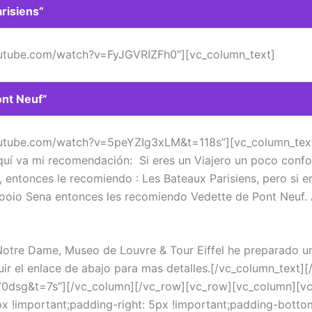
risiens”
youtube.com/watch?v=FyJGVRIZFh0″][vc_column_text]
ont Neuf”
youtube.com/watch?v=5peYZIg3xLM&t=118s”][vc_column_text
 Aquí va mi recomendación: Si eres un Viajero un poco con
 , entonces le recomiendo : Les Bateaux Parisiens, pero si 
íoooio Sena entonces les recomiendo Vedette de Pont Neuf.
Notre Dame, Museo de Louvre & Tour Eiffel he preparado u
ir el enlace de abajo para mas detalles.[/vc_column_text][/
0dsg&t=7s”][/vc_column][/vc_row][vc_row][vc_column][v
 !important;padding-right: 5px !important;padding-bottom