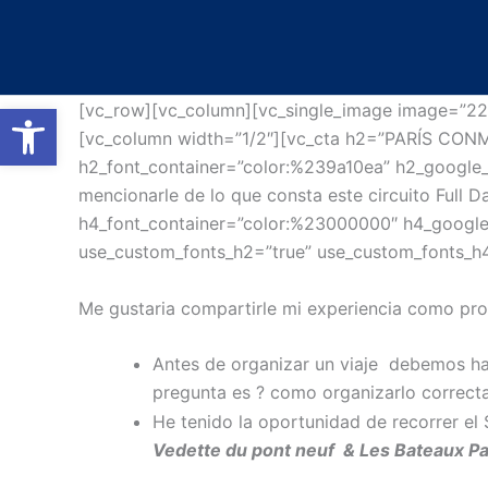
Ir
al
contenido
Abrir barra de herramientas
[vc_row][vc_column][vc_single_image image=”22
[vc_column width=”1/2″][vc_cta h2=”PARÍS 
h2_font_container=”color:%239a10ea” h2_google
mencionarle de lo que consta este circuito Full D
h4_font_container=”color:%23000000″ h4_googl
use_custom_fonts_h2=”true” use_custom_fonts_h4
Me gustaria compartirle mi experiencia como prof
Antes de organizar un viaje debemos h
pregunta es ? como organizarlo correct
He tenido la oportunidad de recorrer el
Vedette du pont neuf & Les Bateaux Pa