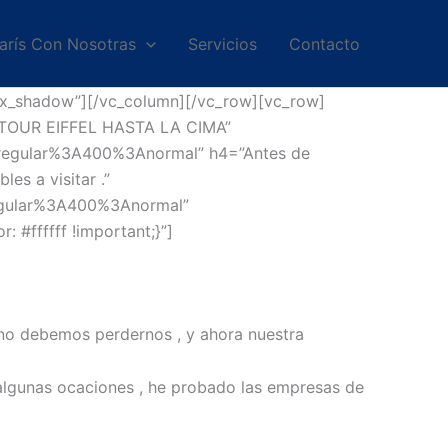
arís Con Nosotras
Servicios
Contacto
ox_shadow”][/vc_column][/vc_row][vc_row]
TOUR EIFFEL HASTA LA CIMA”
20regular%3A400%3Anormal” h4=”Antes de
es a visitar .”
regular%3A400%3Anormal”
#ffffff !important;}”]
no debemos perdernos , y ahora nuestra
 algunas ocaciones , he probado las empresas de