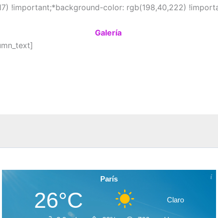
7) !important;*background-color: rgb(198,40,222) !importan
Galería
umn_text]
París
26°C
Claro