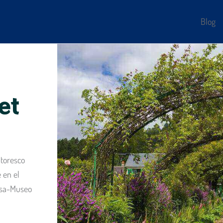
Blog
et
ntoresco
 en el
Casa-Museo