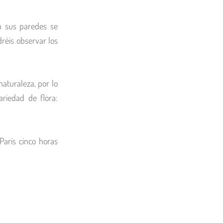
En sus paredes se
dréis observar los
aturaleza, por lo
riedad de flora:
París cinco horas