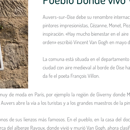
Auvers-sur-Oise debe su renombre internaci
pintores impresionistas, Cézanne, Monet, Pi
inspiración. «Hay mucho bienestar en el air
orden» escribió Vincent Van Gogh en mayo d
La comuna está situada en el departamento 
ciudad con aire medieval al borde de Oise ha
da fe el poeta François Villon.
 muy de moda en París, por ejemplo la región de Giverny donde Mon
Auvers abre la vía a los turistas y a los grandes maestros de la pin
gunos de sus lienzos más famosos. En el pueblo, en la casa del do
rca del alberge Ravoux, donde vivió y murió Van Gogh, ahora clas