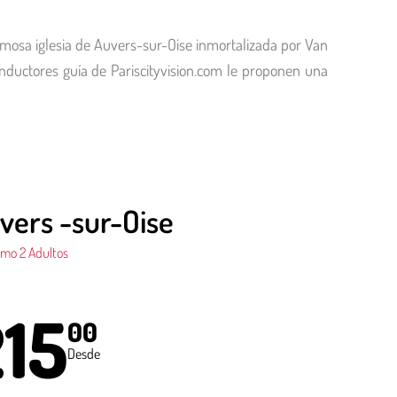
famosa iglesia de Auvers-sur-Oise inmortalizada por Van
conductores guía de Pariscityvision.com le proponen una
uvers -sur-Oise
imo 2 Adultos
15
00
Desde