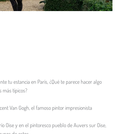
te tu estancia en París, ¿Qué te parece hacer algo
s más típicos?
cent Van Gogh, el famoso pintor impresionista
l río Oise y en el pintoresco pueblo de Auvers sur Oise,
gunos de estos.