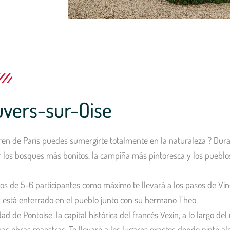
uvers-sur-Oise
en de París puedes sumergirte totalmente en la naturaleza ? Duran
 los bosques más bonitos, la campiña más pintoresca y los pueblo
os de 5-6 participantes como máximo te llevará a los pasos de Vin
0 y está enterrado en el pueblo junto con su hermano Theo.
ad de Pontoise, la capital histórica del francés Vexin, a lo largo de
s obras maestras. Te llevaré a los lugares exactos donde pintó al