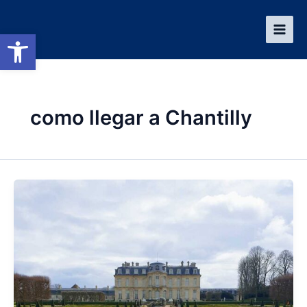
Ir
al
Abrir barra de herramientas
contenido
como llegar a Chantilly