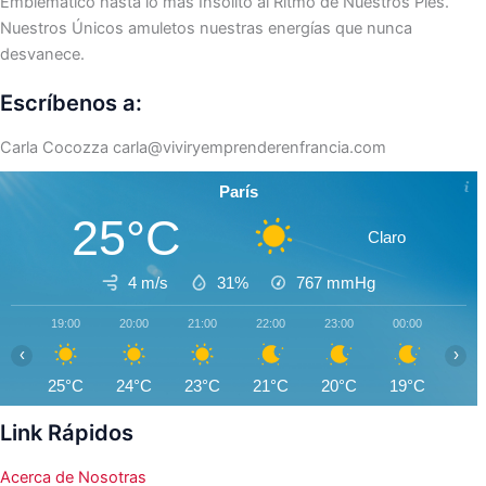
Emblemático hasta lo más Insólito al Ritmo de Nuestros Pies.
Nuestros Únicos amuletos nuestras energías que nunca
desvanece.
Escríbenos a:
Carla Cocozza
carla@viviryemprenderenfrancia.com
París
25°C
Claro
4 m/s
31%
767
mmHg
19:00
20:00
21:00
22:00
23:00
00:00
01:0
‹
›
25°C
24°C
23°C
21°C
20°C
19°C
18°
Link Rápidos
Acerca de Nosotras