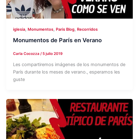
,
,
,
iglesia
Monumentos
Paris Blog
Recorridos
Monumentos de París en Verano
Carla Cocozza
/
5 julio 2019
Les compartiremos imágenes de los monumentos de
París durante los meses de verano., esperamos les
guste