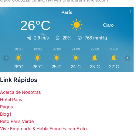
París
26°C
Claro
2.9 m/s
28%
766
mmHg
18:00
19:00
20:00
21:00
22:00
23:00
00:0
‹
›
26°C
26°C
25°C
24°C
23°C
22°C
21°
Link Rápidos
Acerca de Nosotras
Hotel París
Pagos
Blog1
Reto Paris Verde
Vive Emprende & Habla Francés con Éxito