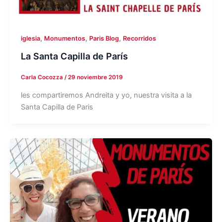
,
,
,
iglesia
Monumentos
Paris Blog
Recorridos
La Santa Capilla de París
Carla Cocozza
/
29 noviembre 2019
les compartiremos Andreita y yo, nuestra visita a la
Santa Capilla de Paris