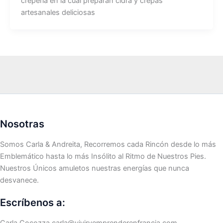
crepería en la cual preparan cidra y crepas
artesanales deliciosas
Nosotras
Somos Carla & Andreita, Recorremos cada Rincón desde lo más
Emblemático hasta lo más Insólito al Ritmo de Nuestros Pies.
Nuestros Únicos amuletos nuestras energías que nunca
desvanece.
Escríbenos a:
Carla Cocozza
carla@viviryemprenderenfrancia.com