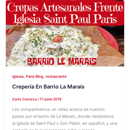
,
,
iglesia
Paris Blog
restaurante
Crepería En Barrio La Marais
Carla Cocozza
/
17 junio 2019
Les compartiremos un video acerca de nuestro
paseo por el barrio de Le Marais, donde visitaremos
la iglesia de Saint Paul o Son Pablo, en español, y una