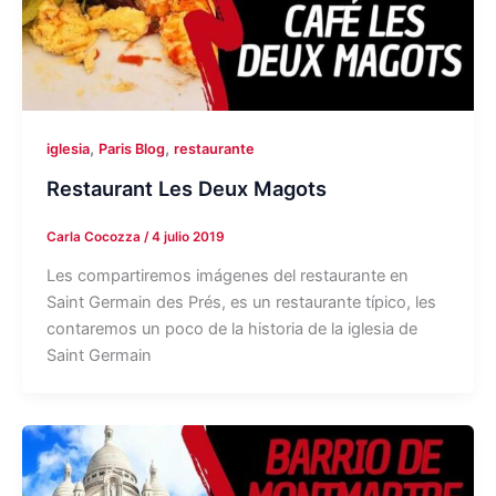
,
,
iglesia
Paris Blog
restaurante
Restaurant Les Deux Magots
Carla Cocozza
/
4 julio 2019
Les compartiremos imágenes del restaurante en
Saint Germain des Prés, es un restaurante típico, les
contaremos un poco de la historia de la iglesia de
Saint Germain