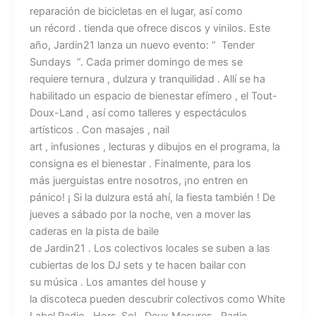
reparación de bicicletas en el lugar, así como
un récord . tienda que ofrece discos y vinilos. Este
año, Jardin21 lanza un nuevo evento: “ Tender
Sundays ”. Cada primer domingo de mes se
requiere ternura , dulzura y tranquilidad . Allí se ha
habilitado un espacio de bienestar efímero , el Tout-
Doux-Land , así como talleres y espectáculos
artísticos . Con masajes , nail
art , infusiones , lecturas y dibujos en el programa, la
consigna es el bienestar . Finalmente, para los
más juerguistas entre nosotros, ¡no entren en
pánico! ¡ Si la dulzura está ahí, la fiesta también ! De
jueves a sábado por la noche, ven a mover las
caderas en la pista de baile
de Jardin21 . Los colectivos locales se suben a las
cubiertas de los DJ sets y te hacen bailar con
su música . Los amantes del house y
la discoteca pueden descubrir colectivos como White
Label Radio , Hors-Sol , Deux Mesures , Radio