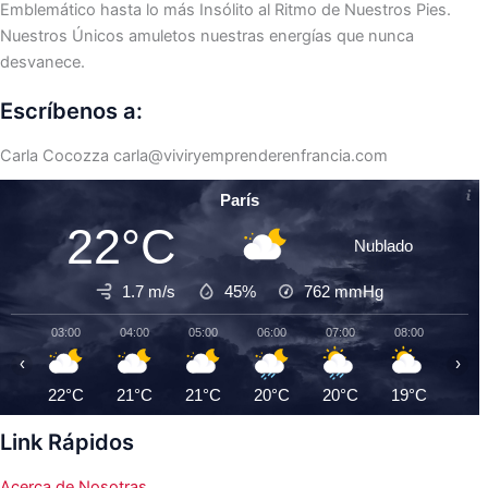
Emblemático hasta lo más Insólito al Ritmo de Nuestros Pies.
Nuestros Únicos amuletos nuestras energías que nunca
desvanece.
Escríbenos a:
Carla Cocozza
carla@viviryemprenderenfrancia.com
París
22°C
Nublado
1.7 m/s
45%
762
mmHg
03:00
04:00
05:00
06:00
07:00
08:00
09:0
‹
›
22°C
21°C
21°C
20°C
20°C
19°C
20°
Link Rápidos
Acerca de Nosotras