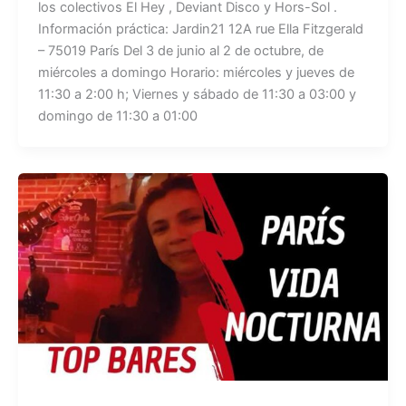
los colectivos El Hey , Deviant Disco y Hors-Sol .
Información práctica: Jardin21 12A rue Ella Fitzgerald
– 75019 París Del 3 de junio al 2 de octubre, de
miércoles a domingo Horario: miércoles y jueves de
11:30 a 2:00 h; Viernes y sábado de 11:30 a 03:00 y
domingo de 11:30 a 01:00