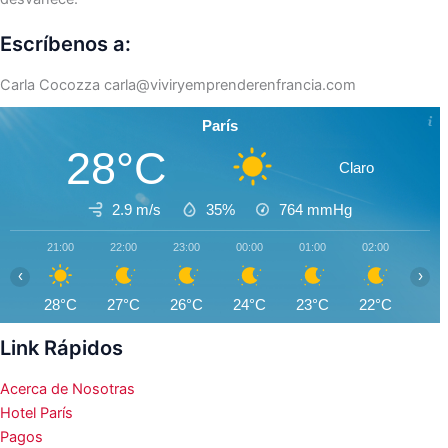
Escríbenos a:
Carla Cocozza
carla@viviryemprenderenfrancia.com
París
28°C
Claro
2.9 m/s
35%
764
mmHg
21:00
22:00
23:00
00:00
01:00
02:00
03:0
‹
›
28°C
27°C
26°C
24°C
23°C
22°C
21°
Link Rápidos
Acerca de Nosotras
Hotel París
Pagos