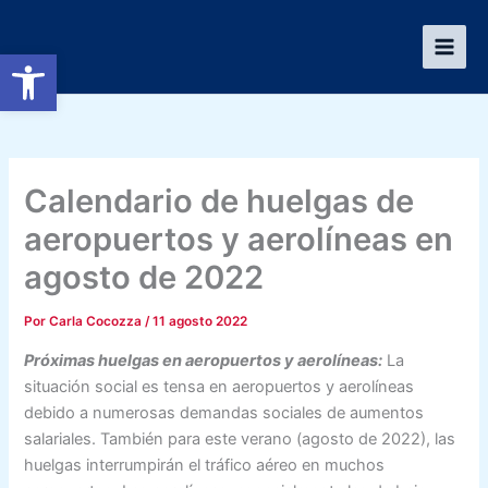
Ir
al
Abrir barra de herramientas
contenido
Calendario de huelgas de
aeropuertos y aerolíneas en
agosto de 2022
Por
Carla Cocozza
/
11 agosto 2022
Próximas huelgas en aeropuertos y aerolíneas:
La
situación social es tensa en aeropuertos y aerolíneas
debido a numerosas demandas sociales de aumentos
salariales. También para este verano (agosto de 2022), las
huelgas interrumpirán el tráfico aéreo en muchos