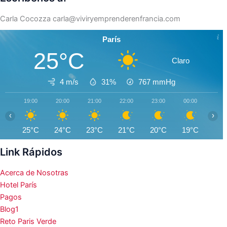
Carla Cocozza
carla@viviryemprenderenfrancia.com
París
25°C
Claro
4 m/s
31%
767
mmHg
19:00
20:00
21:00
22:00
23:00
00:00
01:0
‹
›
25°C
24°C
23°C
21°C
20°C
19°C
18°
Link Rápidos
Acerca de Nosotras
Hotel París
Pagos
Blog1
Reto Paris Verde