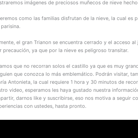
straremos imágenes de preciosos muñecos de nieve hechos
eremos como las familias disfrutan de la nieve, la cual es
 parisina.
ente, el gran Trianon se encuentra cerrado y el acceso al j
 precaución, ya que por la nieve es peligroso transitar.
amos que no recorran solos el castillo ya que es muy gran
lguien que conozca lo más emblemático. Podrán visitar, tam
ía Antonieta, la cual requiere 1 hora y 30 minutos de recor
estro video, esperamos les haya gustado nuestra informació
partir, darnos like y suscribirse, eso nos motiva a seguir 
periencias con ustedes, hasta pronto.