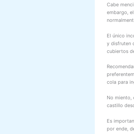
Cabe mencio
embargo, el
normalmente
El único inc
y disfruten 
cubiertos d
Recomendamo
preferentem
cola para in
No miento, c
castillo de
Es important
por ende, d