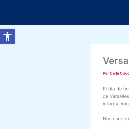
Ir
al
contenido
Abrir barra de herramientas
Versal
Por
Carla Coc
El día de ho
de Versalle
información
Nos encontr