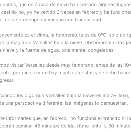
narles, que en época de nieve han cerrado algunos lugares
 castillo no, yo he venido 3 veces en febrero y ha funcion
, no se preocupen y vengan con tranquilidad.
onveniente es el clima, la temperatura es de 0°C, solo abrí
de la magia de Versalles bajo la nieve. Observaremos los ja
e nieve y la fuente de agua, totalmente, congeladas.
s visitar Versalles desde muy temprano, antes de las 10
ente, porque siempre hay muchos turistas y se debe hacer
gresar.
uando les digo que Versalles bajo la nieve es maravilloso, 
sde una perspectiva diferente, las imágenes lo demuestran.
e informarles que, en febrero, no funciona el trencito ni lo
eberán caminar 45 minutos de ida, ritmo lento, y 30 minuto