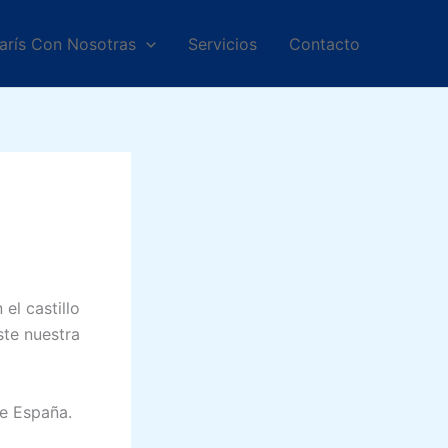
arís Con Nosotras
Servicios
Contacto
el castillo
ste nuestra
e España.