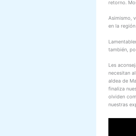
retorno. Mo
Asimismo, v
en la región
Lamentablem
también, por
Les aconsej
necesitan a
aldea de Mar
finaliza nu
olviden com
nuestras ex