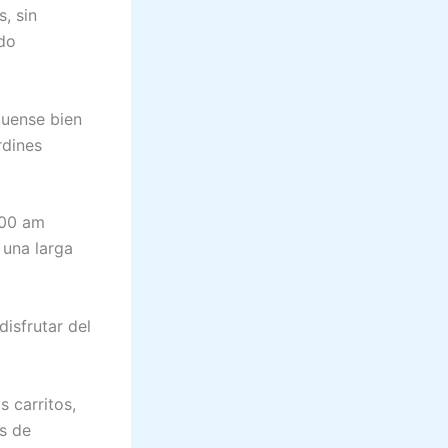
, sin
ado
guense bien
rdines
:00 am
 una larga
disfrutar del
s carritos,
s de