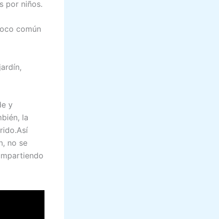
 por niños.
 poco común
ardín,
de y
bién, la
rido.Así
n, no se
compartiendo