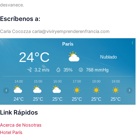
desvanece.
Escríbenos a:
Carla Cocozza
carla@viviryemprenderenfrancia.com
París
24°C
Nublado
3.2 m/s
35%
768
mmHg
14:00
15:00
16:00
17:00
18:00
19:00
20:0
‹
›
24°C
25°C
25°C
25°C
25°C
25°C
24°
Link Rápidos
Acerca de Nosotras
Hotel París