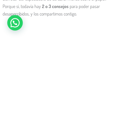
Porque sí, todavía hay
2 o 3 consejos
para poder pasar
desapercibidos, y los compartimos contigo.
¿Cómo ver de cerca el pebetero olímpico?
El viernes pasado, la
gran final de la ceremonia inaugural de
los Juegos Olímpicos
cerró el grandioso espectáculo que
iluminó los ojos de los parisinos. Con la máxima emoción,
pudimos ver a los campeones
Teddy Riner y Marie-Josée
Perec
encender juntos el impresionante pebetero olímpico,
antes de verlo volar en la noche parisina gracias a un globo
aerostático gigante. Al día siguiente de esta velada mágica,
pudimos despertarnos con este mismo globo, colocado en
el
jardín de las Tullerías
. Y la guinda del pastel: ¡la estructura